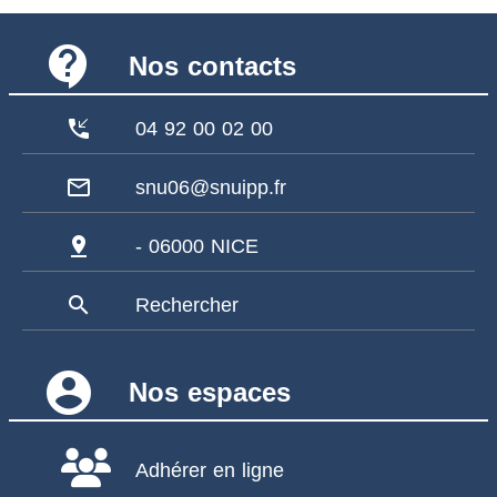
contact_support
Nos contacts
phone_callback
04 92 00 02 00
mail_outline
snu06@snuipp.fr
pin_drop
- 06000 NICE
search
Rechercher
account_circle
Nos espaces
Adhérer en ligne