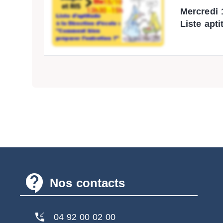
Mercredi 
Liste apti
contact_support
Nos contacts
phone_callback
04 92 00 02 00