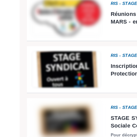
RIS - STAG
Réunions
MARS - en
RIS - STAG
Inscriptio
Protectio
RIS - STAG
STAGE SY
Sociale C
Pour décrypt