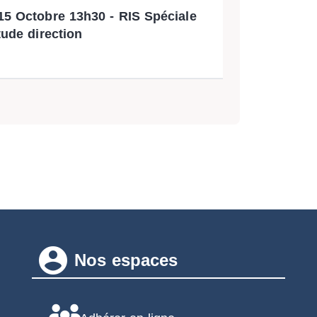
15 Octobre 13h30 - RIS Spéciale
tude direction
account_circle
Nos espaces