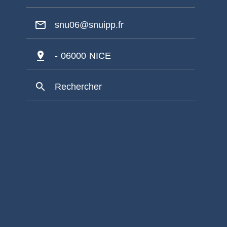
mail_outline
snu06@snuipp.fr
pin_drop
- 06000 NICE
search
Rechercher