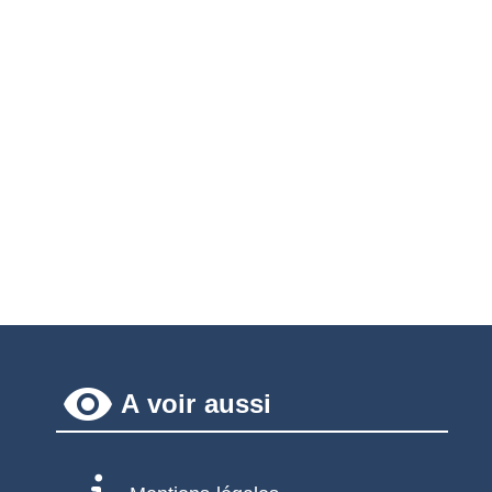
remove_red_eye
A voir aussi